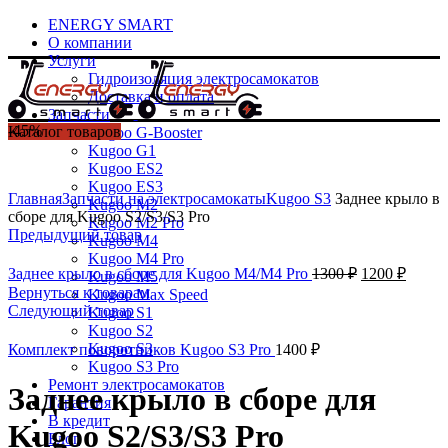
ENERGY SMART
О компании
Услуги
Гидроизоляция электросамокатов
Доставка и оплата
Запчасти
-45%
Каталог товаров
Kugoo G-Booster
Kugoo G1
Kugoo ES2
Kugoo ES3
Главная
Запчасти на электросамокаты
Kugoo S3
Заднее крыло в
Kugoo M2
сборе для Kugoo S2/S3/S3 Pro
Kugoo M2 Pro
Предыдущий товар
Kugoo M4
Kugoo M4 Pro
Заднее крыло в сборе для Kugoo M4/M4 Pro
1300
₽
1200
₽
Kugoo M5
Вернуться к товарам
Kugoo Max Speed
Следующий товар
Kugoo S1
Kugoo S2
Kugoo S3
Комплект поворотников Kugoo S3 Pro
1400
₽
Kugoo S3 Pro
Ремонт электросамокатов
Заднее крыло в сборе для
Гарантия
В кредит
Kugoo S2/S3/S3 Pro
Блог