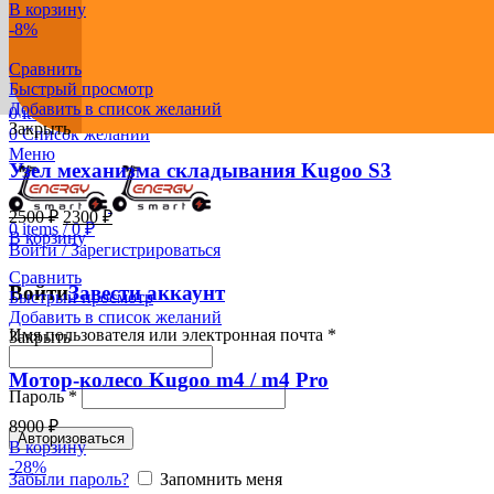
Электротранспорт и всё для него
В корзину
-8%
✆
8 (928) 210-02-88
Сравнить
Быстрый просмотр
Добавить в список желаний
8 (928) 210-02-88
0
items
/
0
₽
Закрыть
0
Список желаний
Меню
Узел механизма складывания Kugoo S3
2500
₽
2300
₽
0
items
/
0
₽
В корзину
Войти / Зарегистрироваться
Сравнить
Войти
Завести аккаунт
Быстрый просмотр
Добавить в список желаний
Имя пользователя или электронная почта
*
Закрыть
Мотор-колесо Kugoo m4 / m4 Pro
Пароль
*
8900
₽
Авторизоваться
В корзину
-28%
Забыли пароль?
Запомнить меня