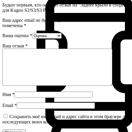
Будьте первым, кто оставил отзыв на “Заднее крыло в сборе
для Kugoo S2/S3/S3 Pro”
Ваш адрес email не будет опубликован.
Обязательные поля
помечены
*
Ваша оценка
*
Ваш отзыв
*
Имя
*
Email
*
Сохранить моё имя, email и адрес сайта в этом браузере для
последующих моих комментариев.