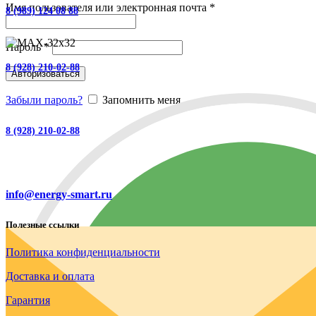
Имя пользователя или электронная почта
*
8 (989) 124 08 88
Пароль
*
8 (928) 210-02-88
Авторизоваться
Забыли пароль?
Запомнить меня
8 (928) 210-02-88
info@energy-smart.ru
Полезные ссылки
Политика конфиденциальности
Доставка и оплата
Гарантия