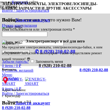
ных на этом веб-сайте.
Контакты
ЭЛЕКТРОСАМОКАТЫ, ЭЛЕКТРОВЕЛОСИПЕДЫ-
БАЙКИ, ЗАПЧАСТИ И ДРУГИЕ АКСЕССУАРЫ
Войти / Зарегистрироваться
Подберём именно то, что нужно Вам!
Войти
Завести аккаунт
Нужна консультация
Имя пользователя или электронная почта
*
Электротранспорт и всё для него
Пароль
*
Мы предлагаем электросамокаты, электровелосипеды-байки, к ним
✆
8 (928) 210-02-88
Авторизоваться
ассортимент запчастей и аксессуаров! Также осуществляем ремонт
вашей техники! 😎
Забыли пароль?
Запомнить меня
8 (928) 210-02-88
0
items
/
0
₽
Контакты
8 (928) 210-02-88
0
Список желаний
Меню
WhatsApp
0
items
/
0
₽
Адрес магазина:
Войти / Зарегистрироваться
г. Краснодар
ул. Уральская, д.9/4
Войти
Завести аккаунт
8 (928) 210-02-88